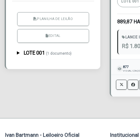
LOTE 001
PLANILHA DE LEILÃO
889,87 H
EDITAL
LANCE I
R$ 1.8
LOTE 001
(1 documento)
877
VISUALIZAÇ
Ivan Bartmann - Leiloeiro Oficial
Institucional