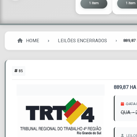
1 item
1 item
HOME
LEILÕES ENCERRADOS
889,87
85
889,87 H
DATA 
QUA. -
LEILO