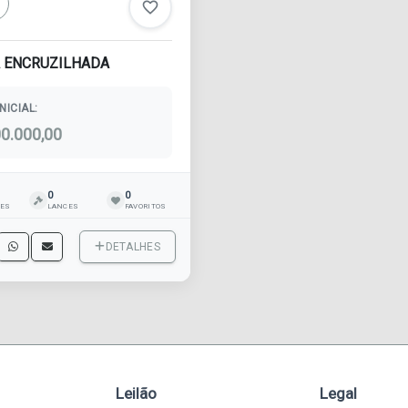
favorite_border
A ENCRUZILHADA
NICIAL:
00.000,00
0
0
ÕES
LANCES
FAVORITOS
DETALHES
Leilão
Legal