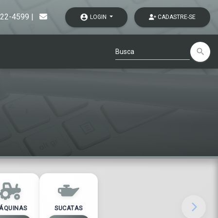
722-4599
|
account_circle
LOGIN
CADASTRE-SE
search
ÁQUINAS
SUCATAS