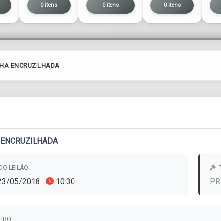
0 itens
0 itens
0 itens
 HA ENCRUZILHADA
A ENCRUZILHADA
DO LEILÃO:
 23/05/2018
10:30
PR
EIRO