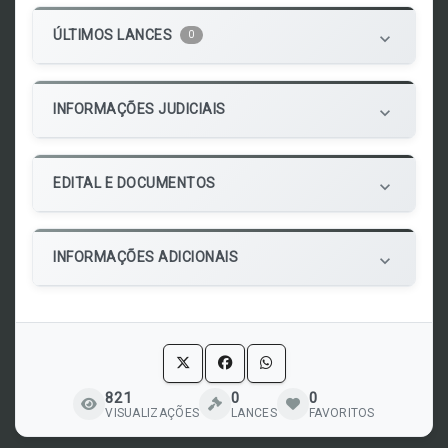
ÚLTIMOS LANCES
0
keyboard_arrow_down
INFORMAÇÕES JUDICIAIS
keyboard_arrow_down
EDITAL E DOCUMENTOS
keyboard_arrow_down
INFORMAÇÕES ADICIONAIS
keyboard_arrow_down
821
0
0
VISUALIZAÇÕES
LANCES
FAVORITOS