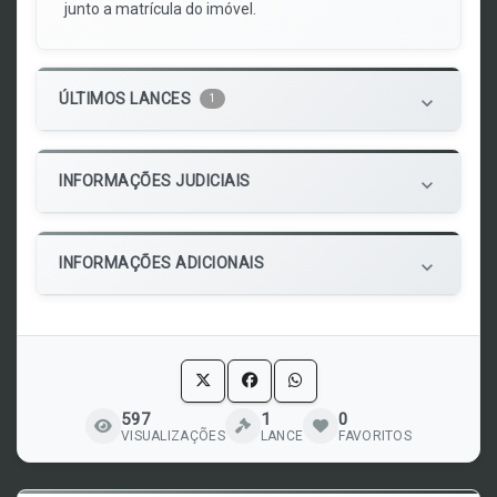
junto a matrícula do imóvel.
ÚLTIMOS LANCES
1
keyboard_arrow_down
INFORMAÇÕES JUDICIAIS
keyboard_arrow_down
INFORMAÇÕES ADICIONAIS
keyboard_arrow_down
597
1
0
VISUALIZAÇÕES
LANCE
FAVORITOS