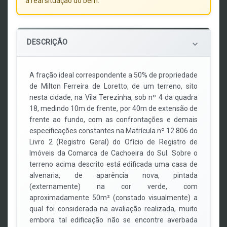
a real situação do bem.
DESCRIÇÃO
keyboard_arrow_down
A fração ideal correspondente a 50% de propriedade
de Milton Ferreira de Loretto, de um terreno, sito
nesta cidade, na Vila Terezinha, sob nº 4 da quadra
18, medindo 10m de frente, por 40m de extensão de
frente ao fundo, com as confrontações e demais
especificações constantes na Matrícula nº 12.806 do
Livro 2 (Registro Geral) do Ofício de Registro de
Imóveis da Comarca de Cachoeira do Sul. Sobre o
terreno acima descrito está edificada uma casa de
alvenaria, de aparência nova, pintada
(externamente) na cor verde, com
aproximadamente 50m² (constado visualmente) a
qual foi considerada na avaliação realizada, muito
embora tal edificação não se encontre averbada